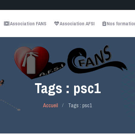
Association FANS
Association AFSI
Nos formatio
Tags : psc1
Accueil
Tags : psc1