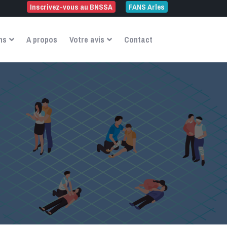
Inscrivez-vous au BNSSA
FANS Arles
ns
A propos
Votre avis
Contact