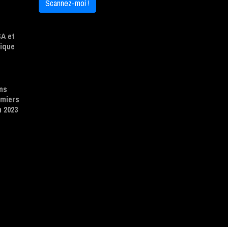
Scannez-moi !
A et
ique
ns
emiers
n 2023