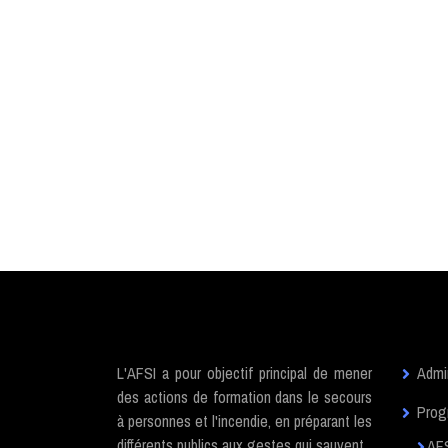
L'AFSI a pour objectif principal de mener
Admin
des actions de formation dans le secours
Prog
à personnes et l'incendie, en préparant les
différents publics aux gestes qui sauvent.
AF