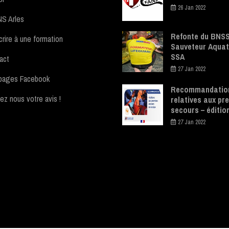
26 Jan 2022
S Arles
Refonte du BNSS
crire à une formation
Sauveteur Aquat
SSA
act
27 Jan 2022
pages Facebook
Recommandatio
ez nous votre avis !
relatives aux pr
secours – éditio
27 Jan 2022