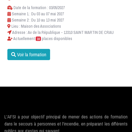
Date de la formation : 03/05/2027
Semaine 1 : Du 03 au 07 mai 2027
Semaine 2 : Du 10 au 13 mai 2027
Lieu : Maison des Associations
Adresse : Av de la République - 13310 SAINT MARTIN DE CRAU
Actuellement
places disponibles
10
Voir la formation
L'AFSI a pour objectif principal de mener des actions de formation
dans le secours à personnes et l'incendie, en préparant les différents
publics aux gestes qui sauvent.