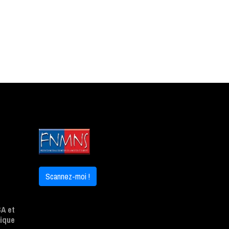
Scannez-moi !
A et
ique