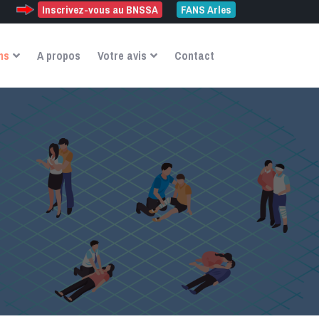
Inscrivez-vous au BNSSA
FANS Arles
ns
A propos
Votre avis
Contact